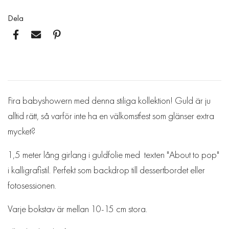
Dela
Fira babyshowern med denna stiliga kollektion! Guld är ju
alltid rätt, så varför inte ha en välkomstfest som glänser extra
mycket?
1,5 meter lång girlang i guldfolie med texten "About to pop"
i kalligrafistil. Perfekt som backdrop till dessertbordet eller
fotosessionen.
Varje bokstav är mellan 10-15 cm stora.