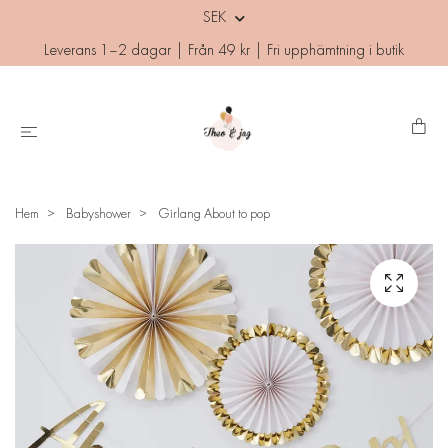
SEK
Leverans 1–2 dagar | Från 49 kr | Fri upphämtning i butik
Hem
Babyshower
Girlang About to pop