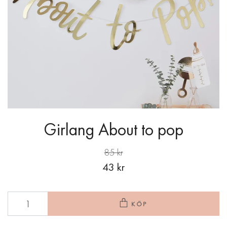
Girlang About to pop
85 kr
43 kr
KÖP