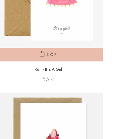
KÖP
Kort - It´s A Girl
55 kr