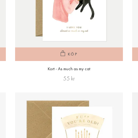
KÖP
Kort - As much as my cat
55 kr