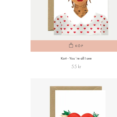
KÖP
Kort - You´re all I see
55 kr