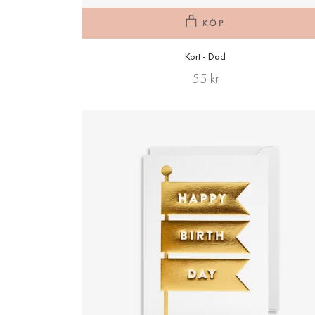
KÖP
Kort - Dad
55 kr