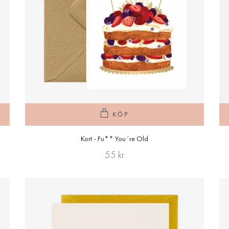
KÖP
Kort - Fu** You´re Old
55 kr