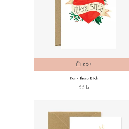
KÖP
Kort - Thanx Bitch
55 kr