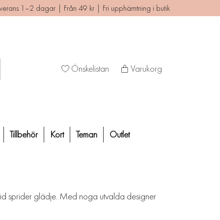
verans 1–2 dagar | Från 49 kr | Fri upphämtning i butik
Önskelistan
Varukorg
Tillbehör
Kort
Teman
Outlet
lltid sprider glädje. Med noga utvalda designer