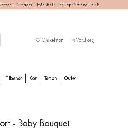
verans 1–2 dagar | Från 49 kr | Fri upphämtning i butik
Önskelistan
Varukorg
Tillbehör
Kort
Teman
Outlet
ort - Baby Bouquet