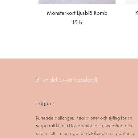
Mönsterkort Ljusblå Romb
K
15 kr
Bli en del av vår kalasfamilj!
Frågor?
Kurerade ballonger, installationer och styling för att
skapa rätt känsla.Hos oss möts butik, webshop och
studio i ett – med öga för detaljer och en passion för