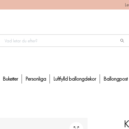
Le
Buketter
Personliga
Luftfylld ballongdekor
Ballongpost
K