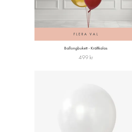
FLERA VAL
Ballongbukett - Kräftkalas
499 kr