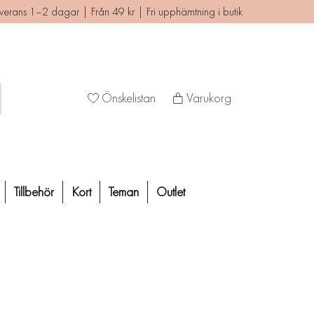
verans 1–2 dagar | Från 49 kr | Fri upphämtning i butik
Önskelistan
Varukorg
Tillbehör
Kort
Teman
Outlet