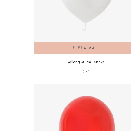
FLERA VAL
Ballong 30 cm - Snövit
6 kr