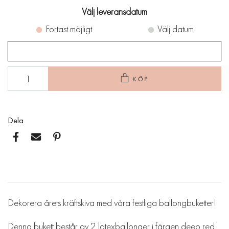
Välj leveransdatum
Fortast möjligt
Välj datum
KÖP
Dela
Dekorera årets kräftskiva med våra festliga ballongbuketter!
Denna bukett består av 2 latexballonger i färgen deep red