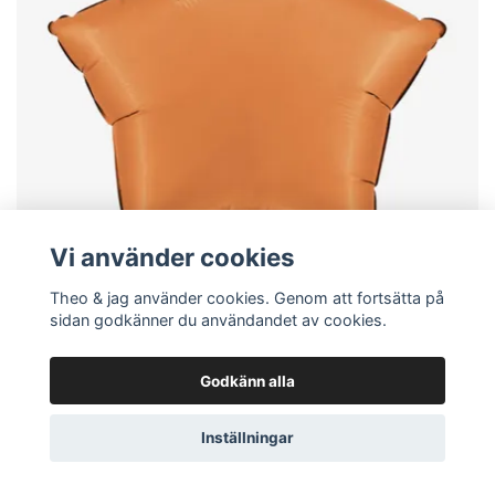
Vi använder cookies
Theo & jag använder cookies. Genom att fortsätta på
sidan godkänner du användandet av cookies.
FLERA VAL
Folieballong - Stjärna Satin Caramel
Godkänn alla
69 kr
Inställningar