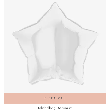
FLERA VAL
Folieballong - Stjärna Vit