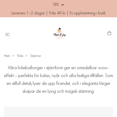
SEK
Leverans 1–2 dagar | Från 49 kr | Fri upphämtning i butik
Hem
Folie
Stjärnor
Våra folieballonger i stjärnform ger en omedelbar wow-
effekt – perfekta för kalas, nyår och alla festliga tillfällen. Som
en stilfull detalj lyser de upp firandet, och i eleganta färger
skapar de en lyxig och magisk stämning.