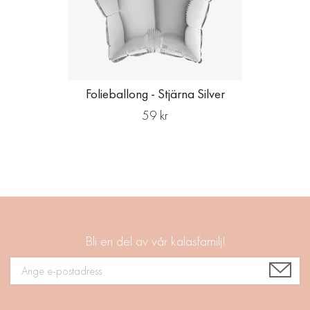
Folieballong - Stjärna Silver
59 kr
Bli en del av vår kalasfamilj!