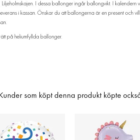
iljeholmskajen. I dessa ballonger ingår ballongvikt. I kalendern vä
everans i kassan. Önskar du att ballongerna är en present och vill 
san.
rätt på heliumfyllda ballonger.