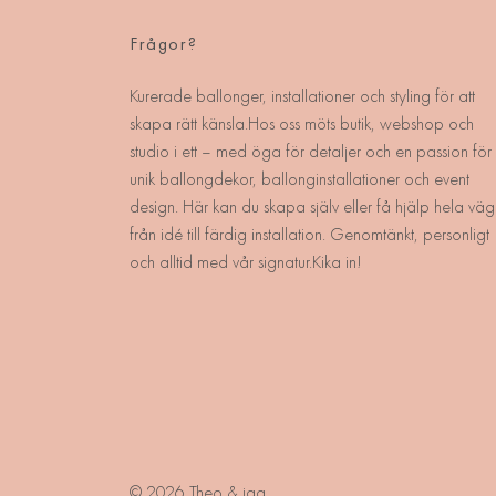
Frågor?
Kurerade ballonger, installationer och styling för att
skapa rätt känsla.Hos oss möts butik, webshop och
studio i ett – med öga för detaljer och en passion för
unik ballongdekor, ballonginstallationer och event
design. Här kan du skapa själv eller få hjälp hela väg
från idé till färdig installation. Genomtänkt, personligt
och alltid med vår signatur.Kika in!
© 2026 Theo & jag