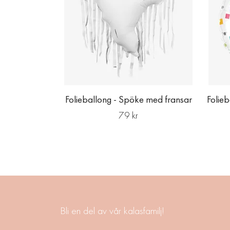
Folieballong - Spöke med fransar
Folieb
79 kr
Bli en del av vår kalasfamilj!