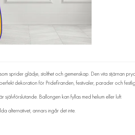
ng som sprider glädje, stolthet och gemenskap. Den vita stjärnan pr
 perfekt dekoration för Pridefiranden, festivaler, parader och festli
jälvförslutande. Ballongen kan fyllas med helium eller luft.
da alternativet, annars ingår det inte.