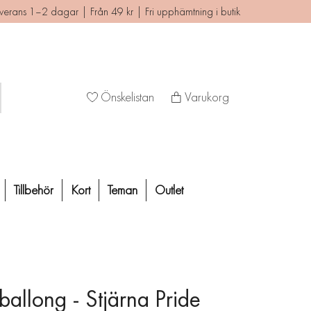
verans 1–2 dagar | Från 49 kr | Fri upphämtning i butik
Önskelistan
Varukorg
Tillbehör
Kort
Teman
Outlet
ballong - Stjärna Pride