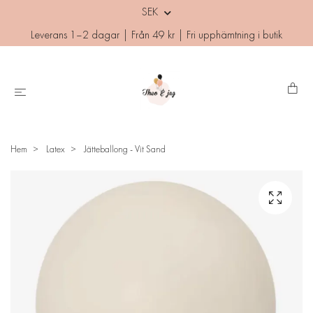
SEK
Leverans 1–2 dagar | Från 49 kr | Fri upphämtning i butik
Hem
Latex
Jätteballong - Vit Sand