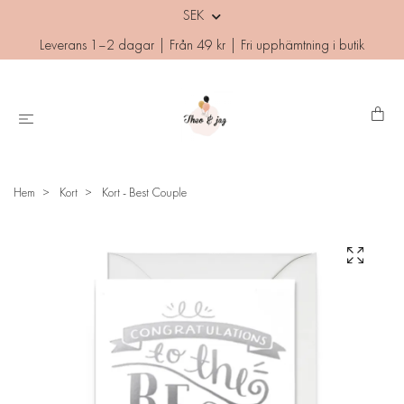
SEK
Leverans 1–2 dagar | Från 49 kr | Fri upphämtning i butik
Hem
Kort
Kort - Best Couple