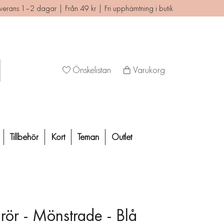
verans 1–2 dagar | Från 49 kr | Fri upphämtning i butik
Önskelistan
Varukorg
Tillbehör
Kort
Teman
Outlet
rör - Mönstrade - Blå