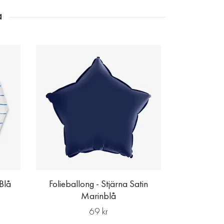
Folieball
 Blå
Folieballong - Stjärna Satin
Marinblå
69 kr