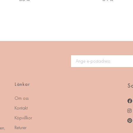
Länkar
So
Om oss
Kontakt
Köpvillkor
Returer
en,