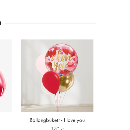
Genomskinlig
Ballongbukett - I love you
370 kr