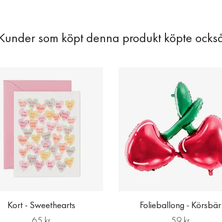
Kort - Sweethearts
Folieballong - Körsbär
65 kr
59 kr