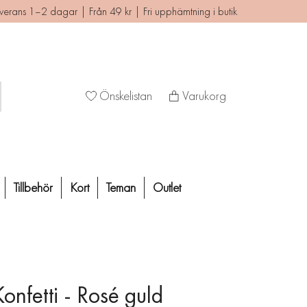
verans 1–2 dagar | Från 49 kr | Fri upphämtning i butik
Önskelistan
Varukorg
Tillbehör
Kort
Teman
Outlet
Konfetti - Rosé guld