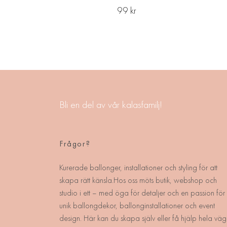
99 kr
Bli en del av vår kalasfamilj!
Frågor?
Kurerade ballonger, installationer och styling för att
skapa rätt känsla.Hos oss möts butik, webshop och
studio i ett – med öga för detaljer och en passion för
unik ballongdekor, ballonginstallationer och event
design. Här kan du skapa själv eller få hjälp hela väg