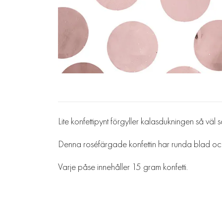
Lite konfettipynt förgyller kalasdukningen så väl s
Denna roséfärgade konfettin har runda blad och
Varje påse innehåller 15 gram konfetti.