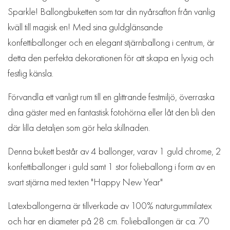
Sparkle! Ballongbuketten som tar din nyårsafton från vanlig
kväll till magisk en! Med sina guldglänsande
konfettiballonger och en elegant stjärnballong i centrum, är
detta den perfekta dekorationen för att skapa en lyxig och
festlig känsla.
Förvandla ett vanligt rum till en glittrande festmiljö, överraska
dina gäster med en fantastisk fotohörna eller låt den bli den
där lilla detaljen som gör hela skillnaden.
Denna bukett består av 4 ballonger, varav 1 guld chrome, 2
konfettiballonger i guld samt 1 stor folieballong i form av en
svart stjärna med texten "Happy New Year"
Latexballongerna är tillverkade av 100% naturgummilatex
och har en diameter på 28 cm. Folieballongen är ca. 70