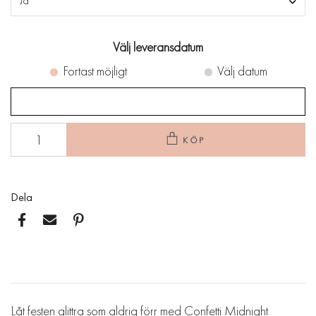
Ja
Välj leveransdatum
Fortast möjligt
Välj datum
KÖP
Dela
Låt festen glittra som aldrig förr med Confetti Midnight