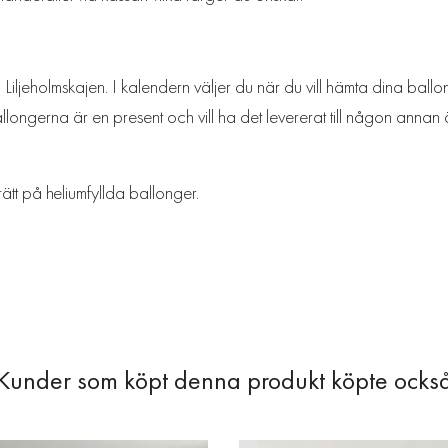
iljeholmskajen. I kalendern väljer du när du vill hämta dina ballon
longerna är en present och vill ha det levererat till någon annan ä
rätt på heliumfyllda ballonger.