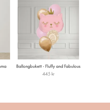
Ballongbuk
mma
Ballongbukett - Fluffy and Fabulous
445 kr