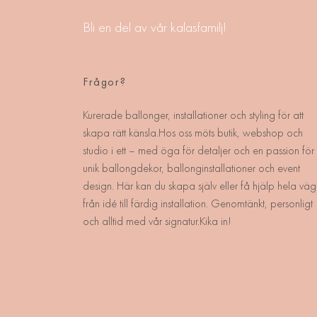
Bli en del av vår kalasfamilj!
Frågor?
Kurerade ballonger, installationer och styling för att
skapa rätt känsla.Hos oss möts butik, webshop och
studio i ett – med öga för detaljer och en passion för
unik ballongdekor, ballonginstallationer och event
design. Här kan du skapa själv eller få hjälp hela väg
från idé till färdig installation. Genomtänkt, personligt
och alltid med vår signatur.Kika in!