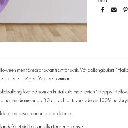
Dela
loween men föredrar skratt framför skrik. Våt ballongbukett “Hallow
h godis utan att någon får mardrömmar.
 folieballong formad som en kristallkula med texten "Happy Hallow
rna har en diameter på 30 cm och är tillverkade av 100% nedbrytb
da alternativet, annars ingår det inte.
andefältet vid kassan vilka färger du önskar.