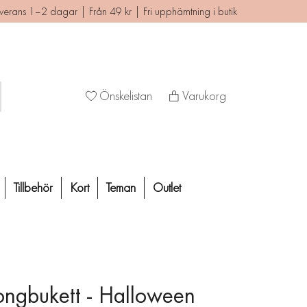
verans 1–2 dagar | Från 49 kr | Fri upphämtning i butik
Önskelistan
Varukorg
Tillbehör
Kort
Teman
Outlet
ongbukett - Halloween