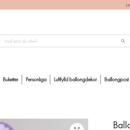
Le
Buketter
Personliga
Luftfylld ballongdekor
Ballongpost
Ball