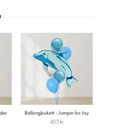
Ballongbuk
nder
Ballongbukett - Jumpin for Joy
435 kr