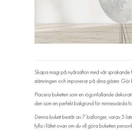
Skapa magi på nyårsafton med vår sprakande fes
stämningen och imponerar på dina gäster. Gör bu
Placera buketten som en iögonfallande dekoration 
den som en perfekt bakgrund för minnesvärda fo
Denna bukett består av 7 ballonger, varav 5 latex
fylla i fältet ovan om du vill göra buketten personl