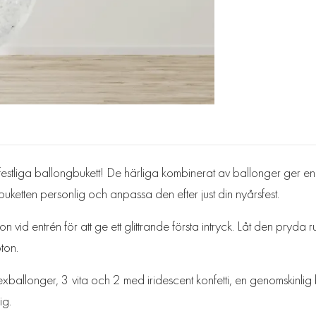
tliga ballongbukett! De härliga kombinerat av ballonger ger en s
ketten personlig och anpassa den efter just din nyårsfest.
vid entrén för att ge ett glittrande första intryck. Låt den pryda 
ton.
ballonger, 3 vita och 2 med iridescent konfetti, en genomskinlig b
ig.