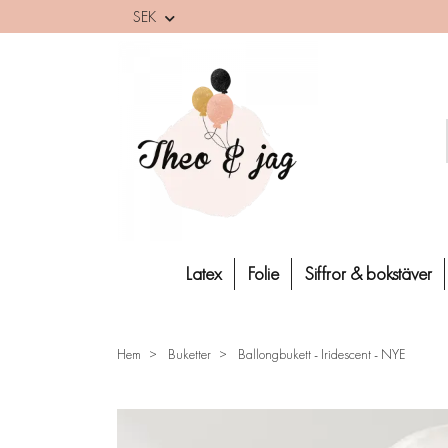
SEK
Latex
Folie
Siffror & bokstäver
Hem
Buketter
Ballongbukett - Iridescent - NYE