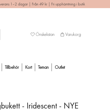
verans 1–2 dagar | Från 49 kr | Fri upphämtning i butik
Önskelistan
Varukorg
Tillbehör
Kort
Teman
Outlet
bukett - Iridescent - NYE