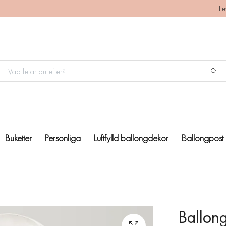
Le
Buketter
Personliga
Luftfylld ballongdekor
Ballongpost
Ballong