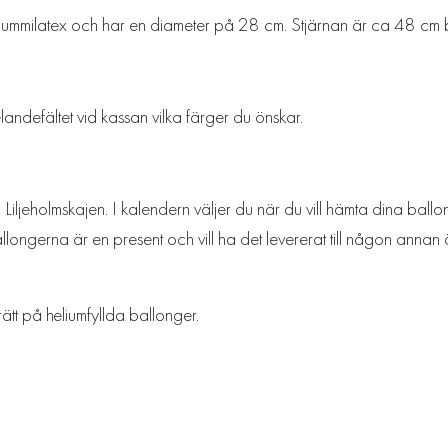
rgummilatex och har en diameter på 28 cm. Stjärnan är ca 48 c
andefältet vid kassan vilka färger du önskar.
iljeholmskajen. I kalendern väljer du när du vill hämta dina ballon
longerna är en present och vill ha det levererat till någon annan ä
rätt på heliumfyllda ballonger.