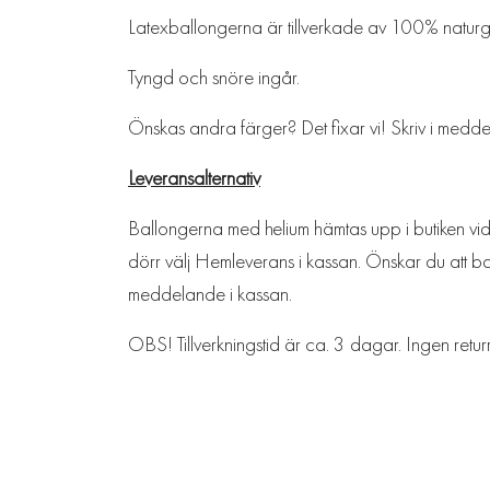
Latexballongerna är tillverkade av 100% natu
Tyngd och snöre ingår.
Önskas andra färger? Det fixar vi! Skriv i meddel
Leveransalternativ
Ballongerna med helium hämtas upp i butiken vid L
dörr välj Hemleverans i kassan. Önskar du att bal
meddelande i kassan.
OBS! Tillverkningstid är ca. 3 dagar. Ingen retur