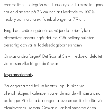
chrome lime, 1
olivgrön och 1
eucalyptus. Latexballongerna
har en diameter på 28 cm och är tillverkade av 100%
nedbrytbart naturlatex. Folieballongen är 79 cm.
Tyngd och snöre ingår när du väljer det heliumfyllda
alternativet, annars ingår det inte. Gör ballongbuketten
personlig och välj till födelsedagsbarnets namn.
Önskas andra färger? Det fixar vi! Skriv i meddelandefältet
vid kassan vilka färger du önskar.
Leveransalternativ
Ballongerna med helium hämtas upp i butiken vid
Liljeholmskajen. I kalendern väljer du när du vill hämta dina
ballonger. Vill du ha ballongerna levererade till din dörr välj
Hemleverans i kassan. Önskar du att ballongerna är en