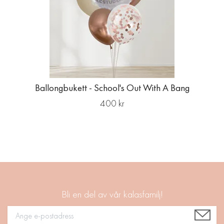
Ballongbukett - School's Out With A Bang
400 kr
Bli en del av vår kalasfamilj!