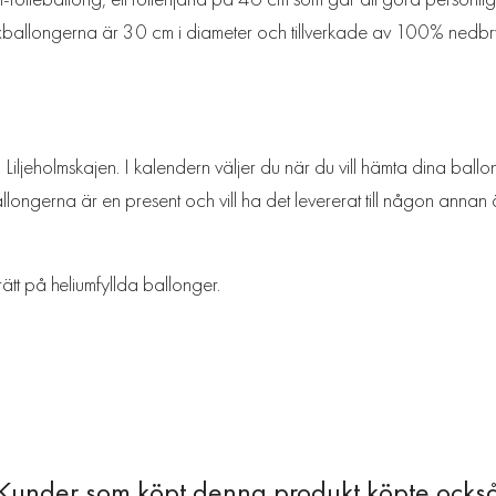
texballongerna är 30 cm i diameter och tillverkade av 100% nedbry
iljeholmskajen. I kalendern väljer du när du vill hämta dina ballon
longerna är en present och vill ha det levererat till någon annan ä
rätt på heliumfyllda ballonger.