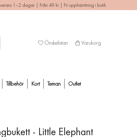
verans 1–2 dagar | Från 49 kr | Fri upphämtning i butik
Önskelistan
Varukorg
Tillbehör
Kort
Teman
Outlet
gbukett - Little Elephant