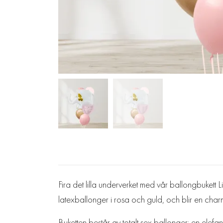
Fira det lilla underverket med vår ballongbukett L
latexballonger i rosa och guld, och blir en char
Buketten består av totalt sex ballonger: en elefa