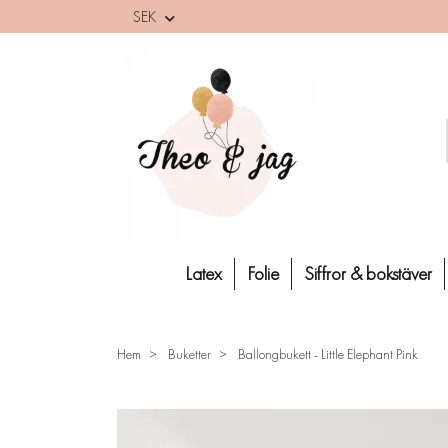
SEK
Latex
Folie
Siffror & bokstäver
Hem
Buketter
Ballongbukett - Little Elephant Pink