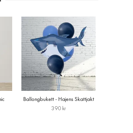
Ballongbu
C
hic
Ballongbukett - Hajens Skattjakt
390 kr