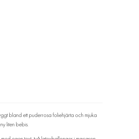
tryggt bland ett puderrosa foliehjärta och mjuka
y liten bebis.
ig med egen text, två latexballonger i macaron