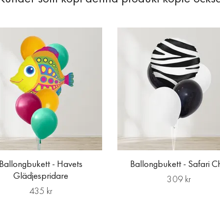
Ballongbukett - Havets
Ballongbukett - Safari C
Glädjespridare
309 kr
435 kr