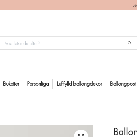
Le
Buketter
Personliga
Luftfylld ballongdekor
Ballongpost
Ballon