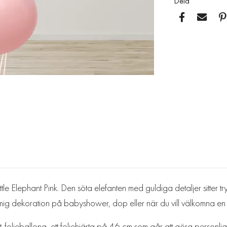
Dela
ittle Elephant Pink. Den söta elefanten med guldiga detaljer sitter 
mig dekoration på babyshower, dop eller när du vill välkomna en n
nt-folieballong, ett foliehjärta på 46 cm som går att göra personl