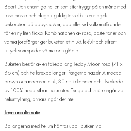
Bear! Den charmiga nallen som sitter tryggt på en måne med
rosa mössa och elegant guldig tassel blir en magisk
dekoration på babyshower, dop eller vid välkomstfirande
för en ny liten flicka. Kombinationen av rosa, pastelltoner och
varma jordfärger ger buketten ett mjukt, lekfullt och stilrent
uttryck som sprider värme och glädje.
Buketten består av en folieballong Teddy Moon rosa (71 x
86 cm) och tre latexballonger i färgerna hazelnut, mocca
brown och macaron pink, 30 cm i diameter och tillverkade
av 100% nedbrytbart naturlatex. Tyngd och snöre ingår vid
heliumfyllning, annars ingår det inte.
Leveransalternativ
Ballongerna med helium hämtas upp i butiken vid