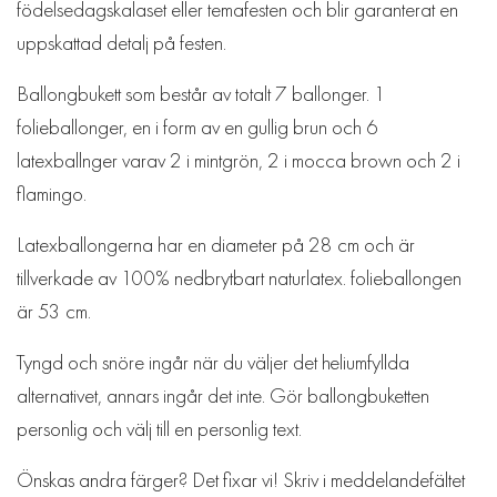
födelsedagskalaset eller temafesten och blir garanterat en
uppskattad detalj på festen.
Ballongbukett som består av totalt 7 ballonger. 1
folieballonger, en i form av en gullig brun och 6
latexballnger varav 2 i mintgrön, 2 i mocca brown och 2 i
flamingo.
Latexballongerna har en diameter på 28 cm och är
tillverkade av 100% nedbrytbart naturlatex. folieballongen
är 53 cm.
Tyngd och snöre ingår när du väljer det heliumfyllda
alternativet, annars ingår det inte. Gör ballongbuketten
personlig och välj till en personlig text.
Önskas andra färger? Det fixar vi! Skriv i meddelandefältet