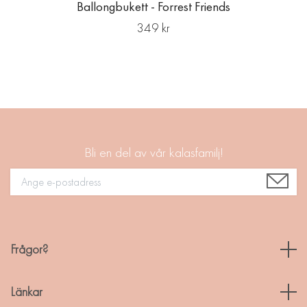
Ballongbukett - Forrest Friends
349 kr
Bli en del av vår kalasfamilj!
Frågor?
Länkar