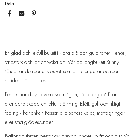
Dela
En glad och lekfull bukett i klara blå och gula toner - enkel,
färgstark och lätt att tycka om. Vår ballongbukett Sunny
Cheer är den sortens bukett som alltid fungerar och som
sprider glädje direkt.
Perfekt när du vill överraska någon, sätta färg på firandet
eller bara skapa en lekfull stämning. Blått, gult och riktigt
feeling - helt enkelt. Passar alla sorters kalas, mottagningar
eller små glädjestunder!
Ballongbuketten består av latexballonger i blått och gult. Välj