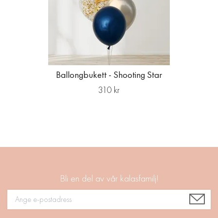
Ballongbukett - Shooting Star
310 kr
Bli en del av vår kalasfamilj!