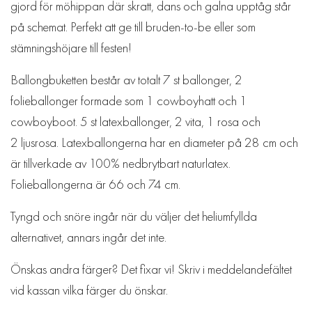
gjord för möhippan där skratt, dans och galna upptåg står
på schemat. Perfekt att ge till bruden-to-be eller som
stämningshöjare till festen!
Ballongbuketten består av totalt 7 st ballonger, 2
folieballonger formade som 1 cowboyhatt och 1
cowboyboot. 5 st latexballonger, 2 vita, 1
rosa och
2
ljusrosa. Latexballongerna har en diameter på 28 cm och
är tillverkade av 100% nedbrytbart naturlatex.
Folieballongerna är 66 och 74 cm.
Tyngd och snöre ingår när du väljer det heliumfyllda
alternativet, annars ingår det inte.
Önskas andra färger? Det fixar vi! Skriv i meddelandefältet
vid kassan vilka färger du önskar.