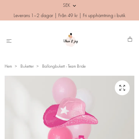
SEK
Leverans 1–2 dagar | Från 49 kr | Fri upphämtning i butik
Hem
Buketter
Ballongbukett - Team Bride