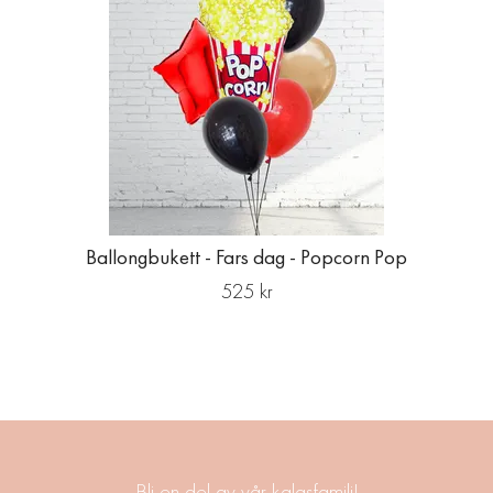
Ballongbukett - Fars dag - Popcorn Pop
525 kr
Bli en del av vår kalasfamilj!