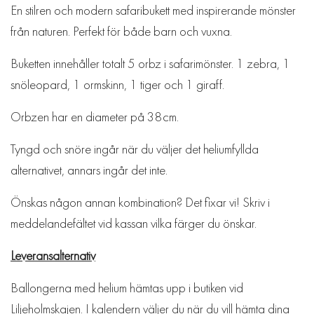
En stilren och modern safaribukett med inspirerande mönster
från naturen. Perfekt för både barn och vuxna.
Buketten innehåller totalt 5 orbz i safarimönster. 1 zebra, 1
snöleopard, 1 ormskinn, 1 tiger och 1 giraff.
Orbzen har en diameter på 38cm.
Tyngd och snöre ingår när du väljer det heliumfyllda
alternativet, annars ingår det inte.
Önskas någon annan kombination? Det fixar vi! Skriv i
meddelandefältet vid kassan vilka färger du önskar.
Leveransalternativ
Ballongerna med helium hämtas upp i butiken vid
Liljeholmskajen. I kalendern väljer du när du vill hämta dina