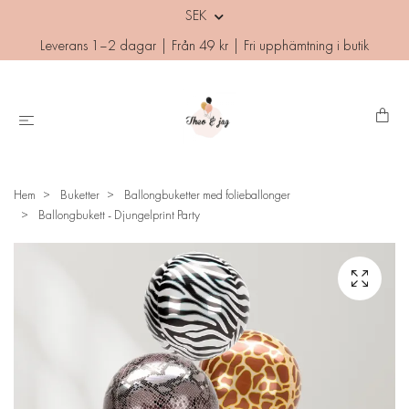
SEK
Leverans 1–2 dagar | Från 49 kr | Fri upphämtning i butik
Hem
Buketter
Ballongbuketter med folieballonger
Ballongbukett - Djungelprint Party