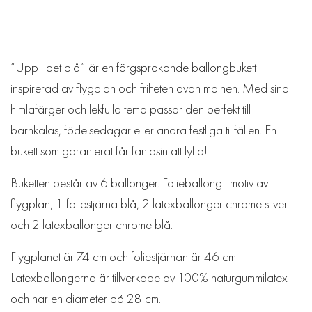
“Upp i det blå” är en färgsprakande ballongbukett
inspirerad av flygplan och friheten ovan molnen. Med sina
himlafärger och lekfulla tema passar den perfekt till
barnkalas, födelsedagar eller andra festliga tillfällen. En
bukett som garanterat får fantasin att lyfta!
Buketten består av 6 ballonger. Folieballong i motiv av
flygplan, 1 foliestjärna blå, 2 latexballonger chrome silver
och 2 latexballonger chrome blå.
Flygplanet är 74 cm och foliestjärnan är 46 cm.
Latexballongerna är tillverkade av 100% naturgummilatex
och har en diameter på 28 cm.