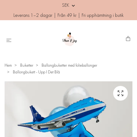
SEK
Leverans 1–2 dagar | Från 49 kr | Fri upphämtning i butik
Hem
Buketter
Ballongbuketter med folieballonger
Ballongbukett - Upp I Det Blå