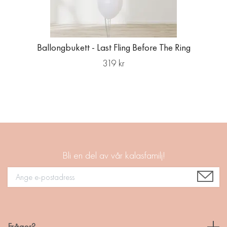
Ballongbukett - Last Fling Before The Ring
319 kr
Bli en del av vår kalasfamilj!
Frågor?