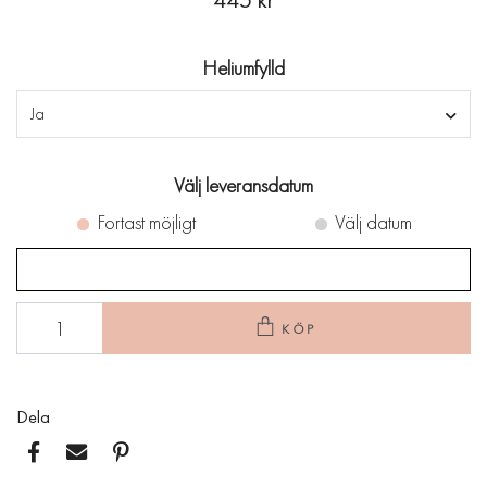
445 kr
Heliumfylld
Ja
Välj leveransdatum
Fortast möjligt
Välj datum
KÖP
Dela