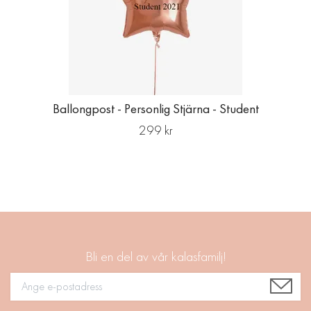
Ballongpost - Personlig Stjärna - Student
299 kr
Bli en del av vår kalasfamilj!