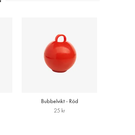
Bub
Bubbelvikt - Röd
25 kr