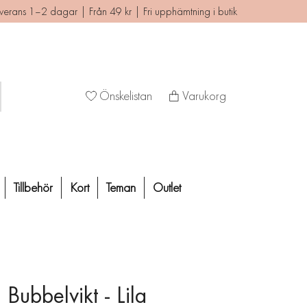
verans 1–2 dagar | Från 49 kr | Fri upphämtning i butik
Önskelistan
Varukorg
Tillbehör
Kort
Teman
Outlet
Bubbelvikt - Lila