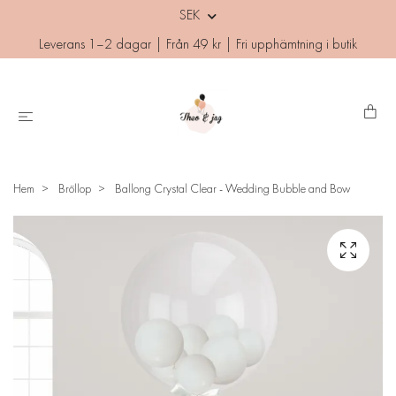
SEK
Leverans 1–2 dagar | Från 49 kr | Fri upphämtning i butik
Hem
Bröllop
Ballong Crystal Clear - Wedding Bubble and Bow