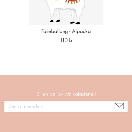
Folieballong - Alpacka
110 kr
Bli en del av vår kalasfamilj!