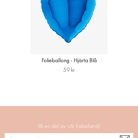
Folieballong - Hjärta Blå
59 kr
Bli en del av vår kalasfamilj!