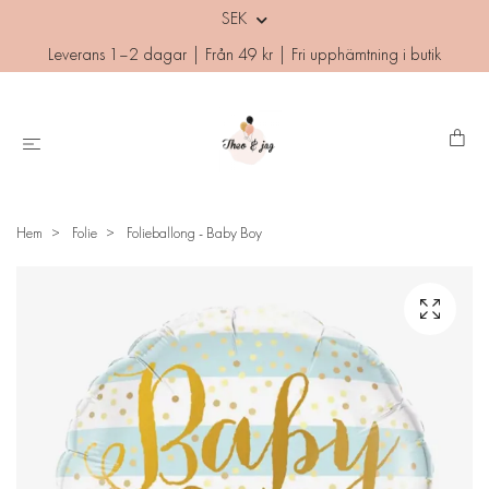
SEK
Leverans 1–2 dagar | Från 49 kr | Fri upphämtning i butik
Hem
Folie
Folieballong - Baby Boy