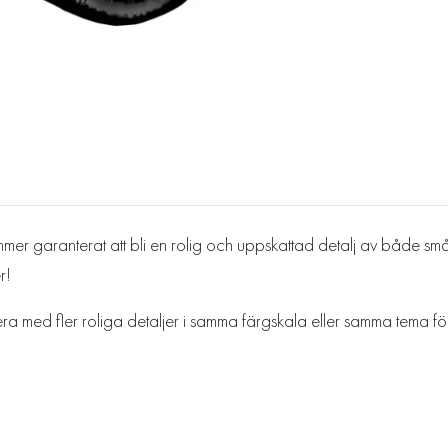
er garanterat att bli en rolig och uppskattad detalj av både små oc
r!
ed fler roliga detaljer i samma färgskala eller samma tema för att f