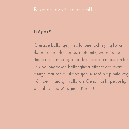
Bli en del av vår kalasfamilj!
Frågor?
Kurerade ballonger, installationer och styling för att
skapa rätt känsla.Hos oss möts butik, webshop och
studio i ett – med öga för detaljer och en passion för
unik ballongdekor, ballonginstallationer och event
design. Här kan du skapa själv eller få hjälp hela väg
från idé till färdig installation. Genomtänkt, personligt
och alltid med vår signatur.Kika in!