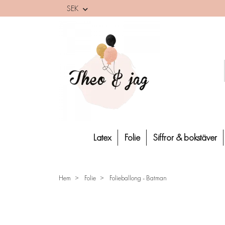
SEK
Latex
Folie
Siffror & bokstäver
Hem
Folie
Folieballong - Batman