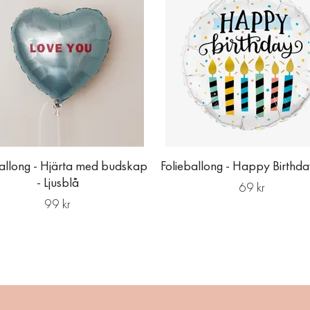
ballong - Hjärta med budskap
Folieballong - Happy Birthday
- Ljusblå
69 kr
99 kr