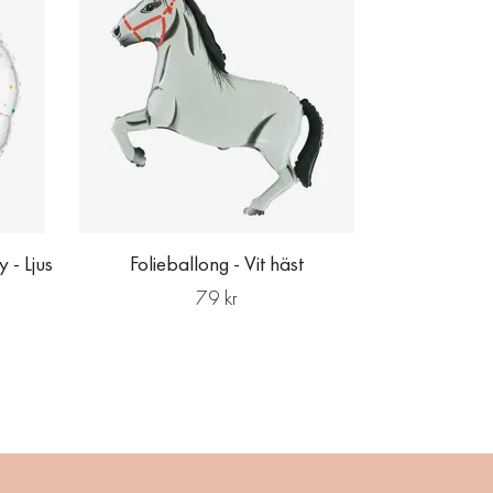
 - Ljus
Folieballong - Vit häst
79 kr