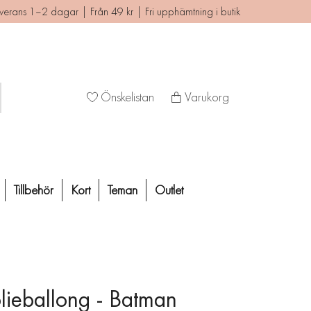
verans 1–2 dagar | Från 49 kr | Fri upphämtning i butik
Önskelistan
Varukorg
Tillbehör
Kort
Teman
Outlet
lieballong - Batman