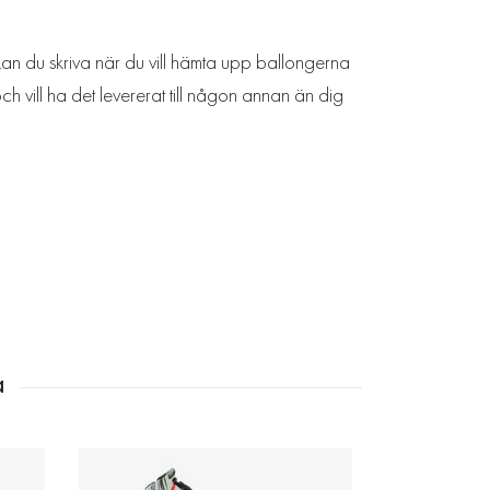
kan du skriva när du vill hämta upp ballongerna
ch vill ha det levererat till någon annan än dig
Folieba