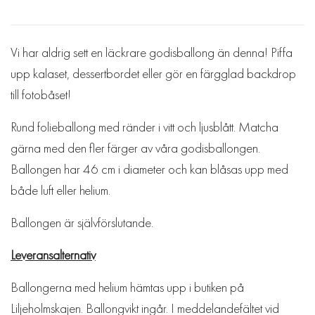
Vi har aldrig sett en läckrare godisballong än denna! Piffa
upp kalaset, dessertbordet eller gör en färgglad backdrop
till fotobåset!
Rund folieballong med ränder i vitt och ljusblått. Matcha
gärna med den fler färger av våra godisballongen.
Ballongen har 46 cm i diameter och kan blåsas upp med
både luft eller helium.
Ballongen är självförslutande.
Leveransalternativ
Ballongerna med helium hämtas upp i butiken på
Liljeholmskajen. Ballongvikt ingår. I meddelandefältet vid