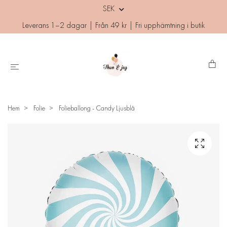
SEK
Leverans 1–2 dagar | Från 49 kr | Fri upphämtning i butik
Hem
Folie
Folieballong - Candy Ljusblå