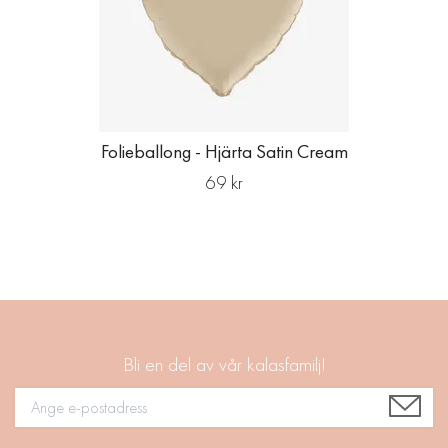
Folieballong - Hjärta Satin Cream
69 kr
Bli en del av vår kalasfamilj!