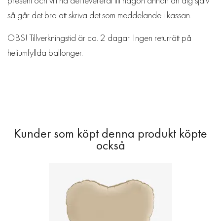
present och vill ha det levererat till någon annan än dig själv
så går det bra att skriva det som meddelande i kassan.
OBS! Tillverkningstid är ca. 2 dagar. Ingen returrätt på
heliumfyllda ballonger.