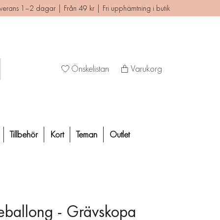
verans 1–2 dagar | Från 49 kr | Fri upphämtning i butik
Önskelistan
Varukorg
Tillbehör
Kort
Teman
Outlet
ieballong - Grävskopa