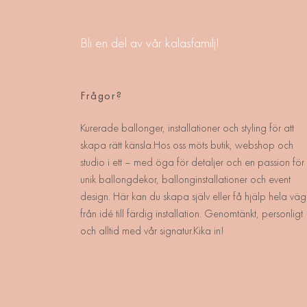
Bli en del av vår kalasfamilj!
Frågor?
Kurerade ballonger, installationer och styling för att
skapa rätt känsla.Hos oss möts butik, webshop och
studio i ett – med öga för detaljer och en passion för
unik ballongdekor, ballonginstallationer och event
design. Här kan du skapa själv eller få hjälp hela väg
från idé till färdig installation. Genomtänkt, personligt
och alltid med vår signatur.Kika in!