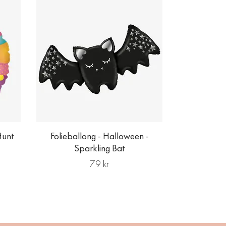
Folieballon
Omb
Hunt
Folieballong - Halloween -
Sparkling Bat
79 kr