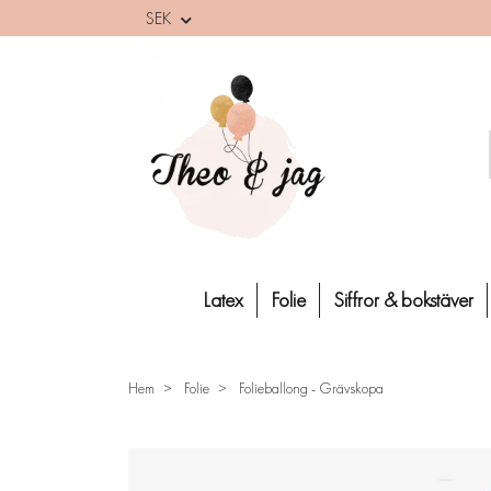
SEK
Latex
Folie
Siffror & bokstäver
Hem
Folie
Folieballong - Grävskopa