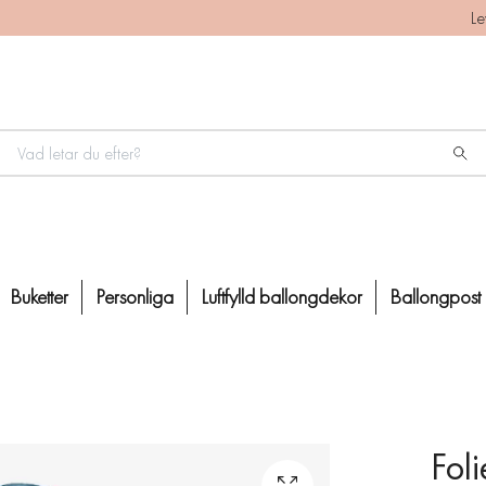
Le
Buketter
Personliga
Luftfylld ballongdekor
Ballongpost
Fol