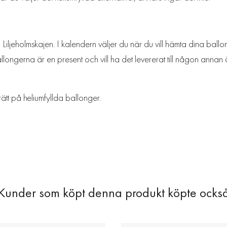
iljeholmskajen. I kalendern väljer du när du vill hämta dina ballon
longerna är en present och vill ha det levererat till någon annan ä
rätt på heliumfyllda ballonger.