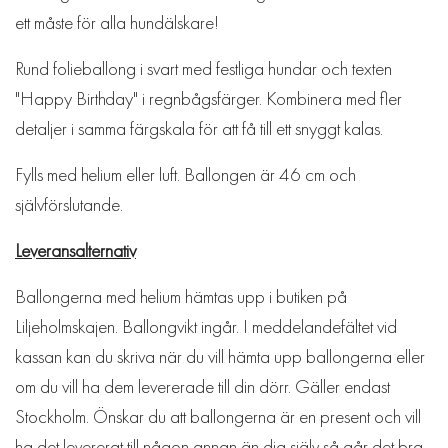
ett måste för alla hundälskare!
Rund folieballong i svart med festliga hundar och texten
"Happy Birthday" i regnbågsfärger. Kombinera med fler
detaljer i samma färgskala för att få till ett snyggt kalas.
Fylls med helium eller luft. Ballongen är 46 cm och
självförslutande.
Leveransalternativ
Ballongerna med helium hämtas upp i butiken på
Liljeholmskajen. Ballongvikt ingår. I meddelandefältet vid
kassan kan du skriva när du vill hämta upp ballongerna eller
om du vill ha dem levererade till din dörr. Gäller endast
Stockholm. Önskar du att ballongerna är en present och vill
ha det levererat till någon annan än dig själv så går det bra