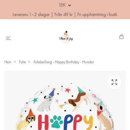
SEK
Leverans 1–2 dagar | Från 49 kr | Fri upphämtning i butik
Hem
Folie
Folieballong - Happy Birthday - Hundar