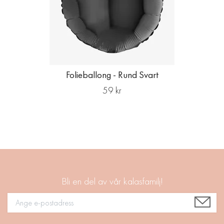
Folieballong - Rund Svart
59 kr
Bli en del av vår kalasfamilj!