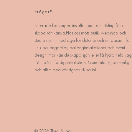
Frågor?
Kurerade ballonger, installationer och styling för att
skapa rätt känsla.Hos oss möts butik, webshop och
studio i ett – med öga för detaljer och en passion för
unik ballongdekor, ballonginstallationer och event
design. Här kan du skapa själv eller få hjälp hela väg
från idé till färdig installation. Genomtänkt, personligt
och alltid med vår signatur.Kika in!
© 2026 Theo & jag