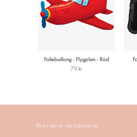
Folieballong - Flygplan - Röd
Fo
79 kr
Bli en del av vår kalasfamilj!