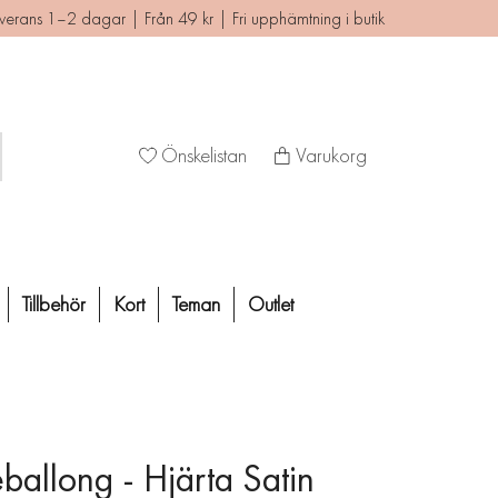
verans 1–2 dagar | Från 49 kr | Fri upphämtning i butik
Önskelistan
Varukorg
Tillbehör
Kort
Teman
Outlet
eballong - Hjärta Satin