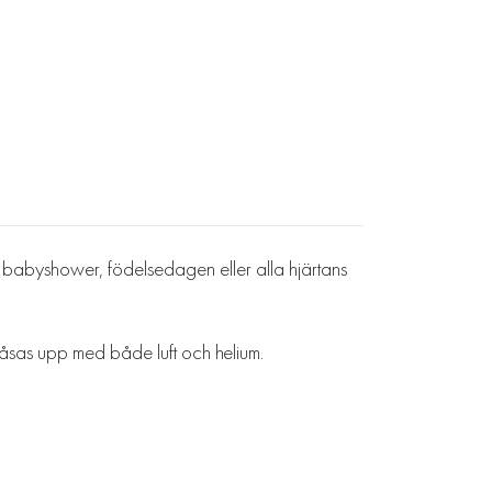
om babyshower, födelsedagen eller alla hjärtans
låsas upp med både luft och helium.