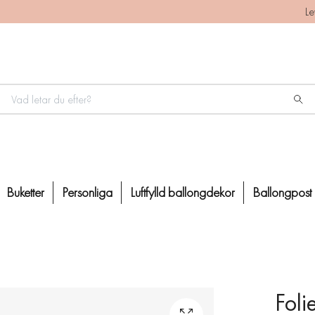
Le
Buketter
Personliga
Luftfylld ballongdekor
Ballongpost
Foli