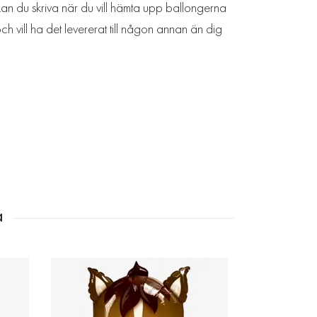
kan du skriva när du vill hämta upp ballongerna
ch vill ha det levererat till någon annan än dig
Folieba