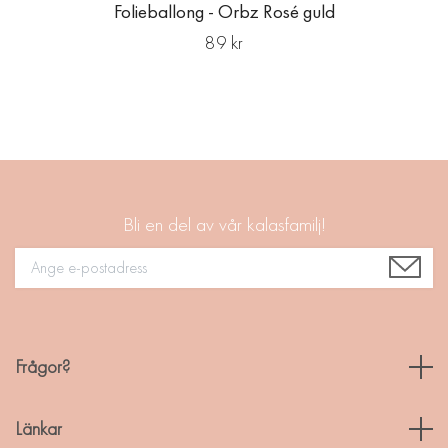
Folieballong - Orbz Rosé guld
89 kr
Bli en del av vår kalasfamilj!
Frågor?
Länkar