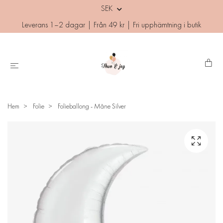
SEK
Leverans 1–2 dagar | Från 49 kr | Fri upphämtning i butik
Hem
Folie
Folieballong - Måne Silver