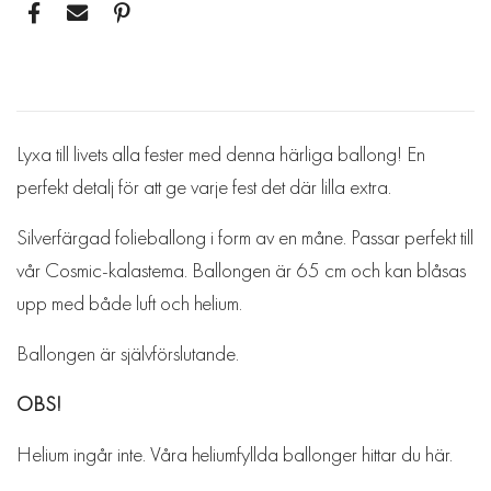
Lyxa till livets alla fester med denna härliga ballong! En
perfekt detalj för att ge varje fest det där lilla extra.
Silverfärgad folieballong i form av en måne. Passar perfekt till
vår Cosmic-kalastema. Ballongen är 65 cm och kan blåsas
upp med både luft och helium.
Ballongen är självförslutande.
OBS!
Helium ingår inte. Våra heliumfyllda ballonger hittar du
här
.