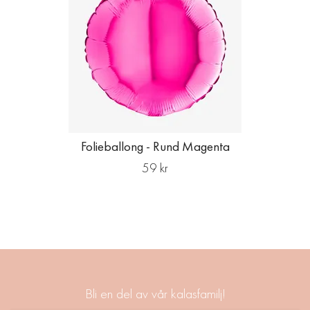
Folieballong - Rund Magenta
59 kr
Bli en del av vår kalasfamilj!