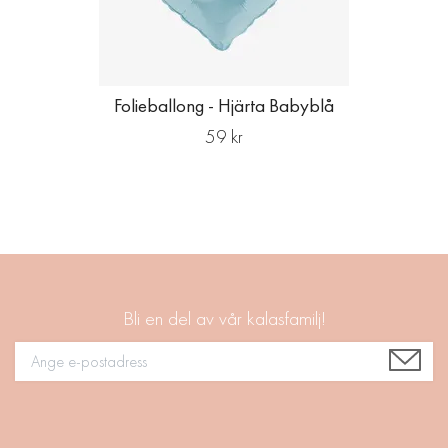
Folieballong - Hjärta Babyblå
59 kr
Bli en del av vår kalasfamilj!