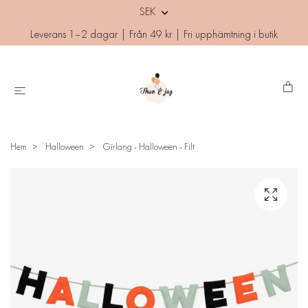
SEK
Leverans 1–2 dagar | Från 49 kr | Fri upphämtning i butik
Hem
Halloween
Girlang - Halloween - Filt