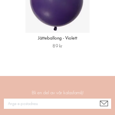
Jätteballong - Violett
89 kr
Bli en del av vår kalasfamilj!