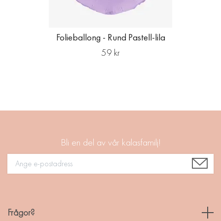
Folieballong - Rund Pastell-lila
59 kr
Bli en del av vår kalasfamilj!
Frågor?