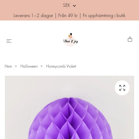
SEK
Leverans 1–2 dagar | Från 49 kr | Fri upphämtning i butik
Hem
Halloween
Honeycomb Violett