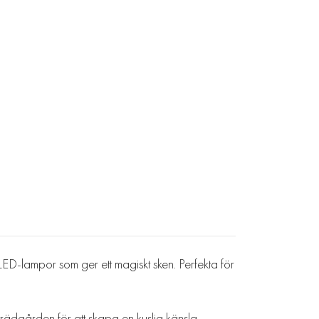
D-lampor som ger ett magiskt sken. Perfekta för
trädgården för att skapa en kuslig känsla.