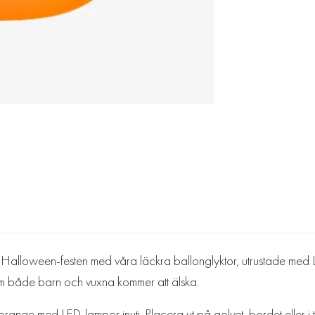
alloween-festen med våra läckra ballonglyktor, utrustade med LE
 som både barn och vuxna kommer att älska.
range med LED-lampor inuti. Placera ut på golvet, bordet eller i 