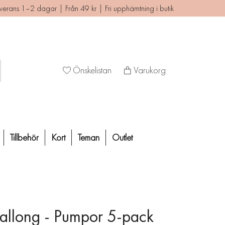
verans 1–2 dagar | Från 49 kr | Fri upphämtning i butik
Önskelistan
Varukorg
Tillbehör
Kort
Teman
Outlet
allong - Pumpor 5-pack