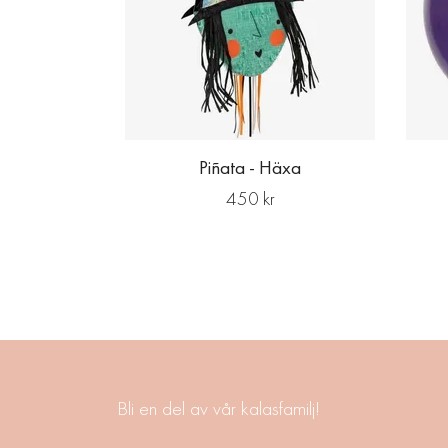
Piñata - Häxa
450 kr
Bli en del av vår kalasfamilj!