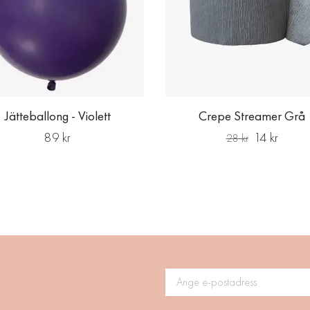
Jätteballong - Violett
Crepe Streamer Grå
89 kr
14 kr
28 kr