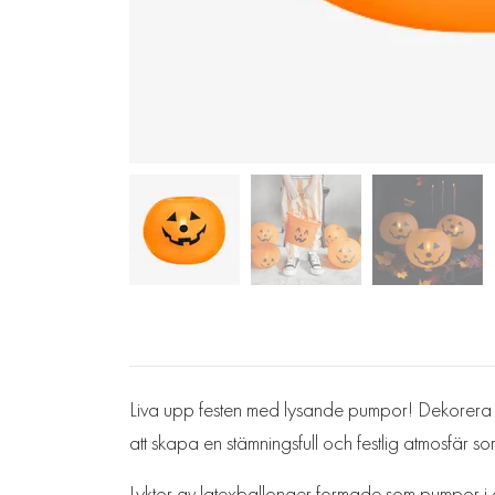
Liva upp festen med lysande pumpor! Dekorera H
att skapa en stämningsfull och festlig atmosfär
Lyktor av latexballonger formade som pumpor i o