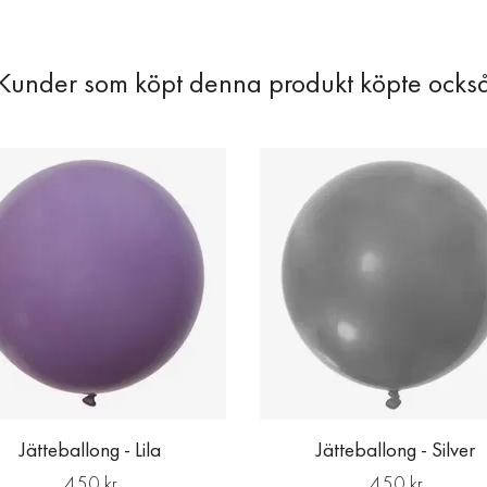
Jätteballong - Lila
Jätteballong - Silver
450 kr
450 kr