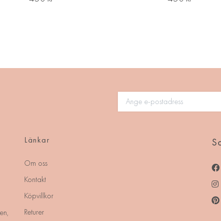
Länkar
So
Om oss
Kontakt
Köpvillkor
Returer
en,