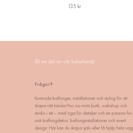
135 kr
Bli en del av vår kalasfamilj!
Frågor?
Kurerade ballonger, installationer och styling för att
skapa rätt känsla.Hos oss möts butik, webshop och
studio i ett – med öga för detaljer och en passion för
unik ballongdekor, ballonginstallationer och event
design. Här kan du skapa själv eller få hjälp hela väg