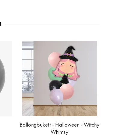
Jätteballo
Ballongbukett - Halloween - Witchy
Whimsy