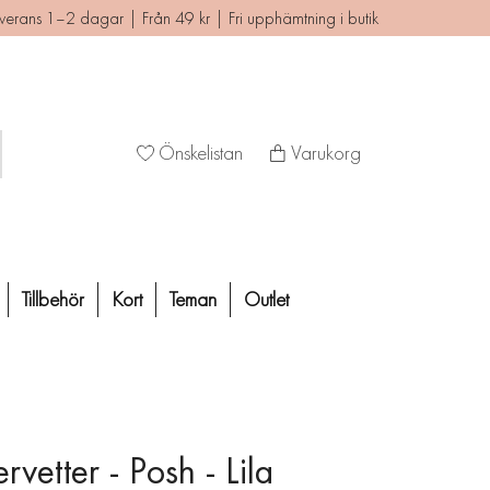
verans 1–2 dagar | Från 49 kr | Fri upphämtning i butik
Önskelistan
Varukorg
Tillbehör
Kort
Teman
Outlet
rvetter - Posh - Lila