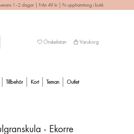
verans 1–2 dagar | Från 49 kr | Fri upphämtning i butik
Önskelistan
Varukorg
Tillbehör
Kort
Teman
Outlet
ulgranskula - Ekorre