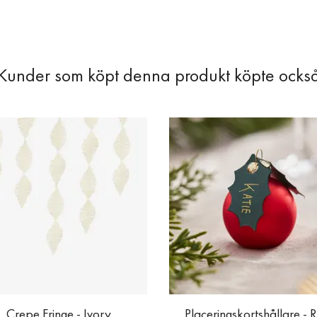
Crepe Fringe - Ivory
Placeringskortshållare - 