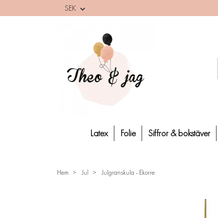
SEK
Latex
Folie
Siffror & bokstäver
Hem
Jul
Julgranskula - Ekorre