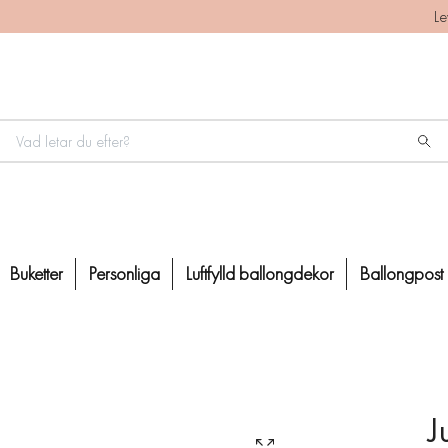
Le
Buketter
Personliga
Luftfylld ballongdekor
Ballongpost
J