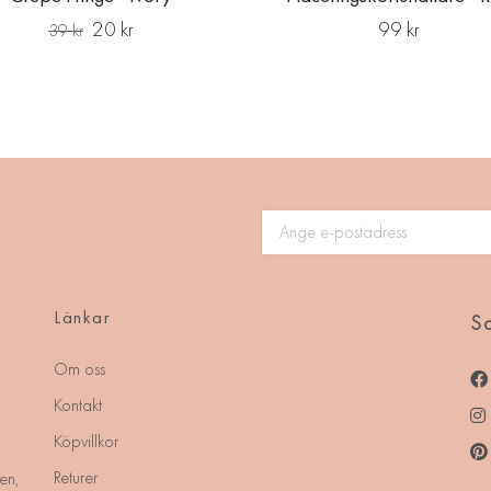
20 kr
99 kr
39 kr
Länkar
So
Om oss
Kontakt
Köpvillkor
Returer
en,