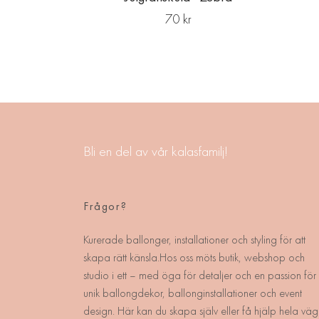
70 kr
Bli en del av vår kalasfamilj!
Frågor?
Kurerade ballonger, installationer och styling för att
skapa rätt känsla.Hos oss möts butik, webshop och
studio i ett – med öga för detaljer och en passion för
unik ballongdekor, ballonginstallationer och event
design. Här kan du skapa själv eller få hjälp hela väg