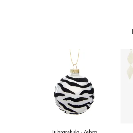
Julgranskula - Zebra