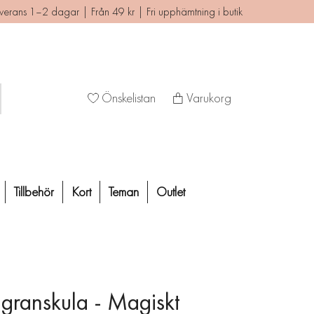
verans 1–2 dagar | Från 49 kr | Fri upphämtning i butik
Önskelistan
Varukorg
Tillbehör
Kort
Teman
Outlet
lgranskula - Magiskt