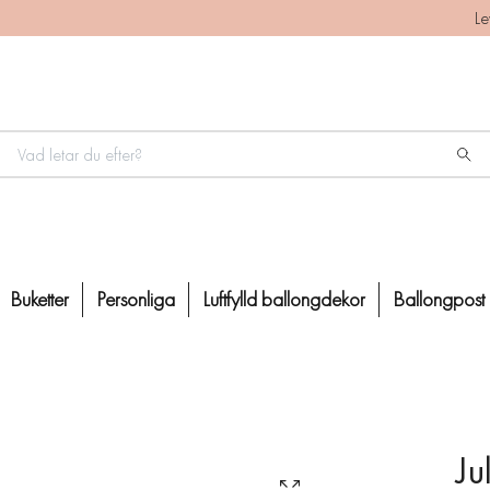
Le
Buketter
Personliga
Luftfylld ballongdekor
Ballongpost
Ju