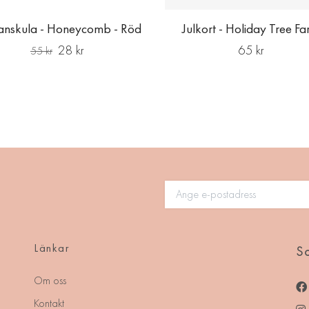
ranskula - Honeycomb - Röd
Julkort - Holiday Tree F
28 kr
65 kr
55 kr
Länkar
So
Om oss
Kontakt