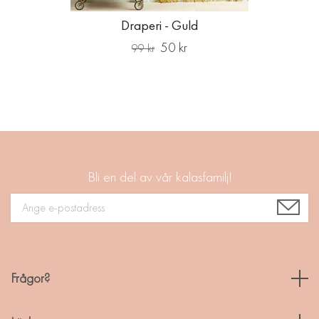
Draperi - Guld
50 kr
99 kr
Bli en del av vår kalasfamilj!
Frågor?