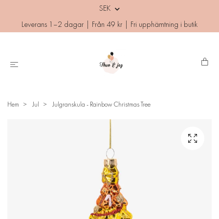
SEK
Leverans 1–2 dagar | Från 49 kr | Fri upphämtning i butik
Hem
Jul
Julgranskula - Rainbow Christmas Tree