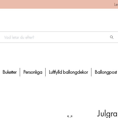
Le
Buketter
Personliga
Luftfylld ballongdekor
Ballongpost
Julgr