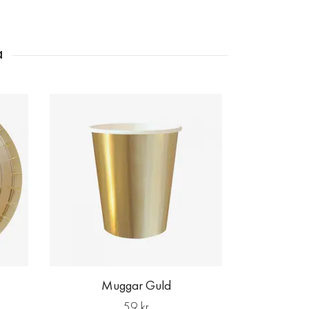
Julgrans
Muggar Guld
59 kr