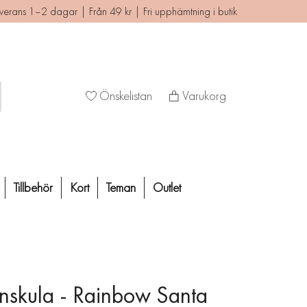
verans 1–2 dagar | Från 49 kr | Fri upphämtning i butik
Önskelistan
Varukorg
Tillbehör
Kort
Teman
Outlet
anskula - Rainbow Santa