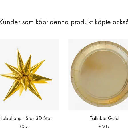
lieballong - Star 3D Stor
Tallrikar Guld
89 kr
59 kr