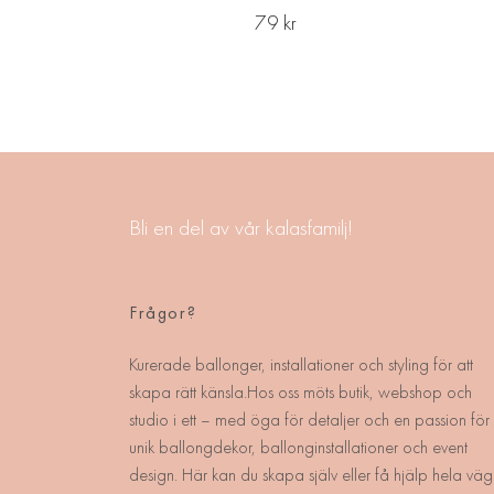
79 kr
Bli en del av vår kalasfamilj!
Frågor?
Kurerade ballonger, installationer och styling för att
skapa rätt känsla.Hos oss möts butik, webshop och
studio i ett – med öga för detaljer och en passion för
unik ballongdekor, ballonginstallationer och event
design. Här kan du skapa själv eller få hjälp hela väg