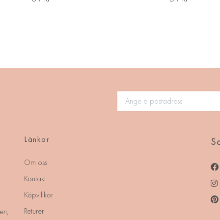
Länkar
So
Om oss
Kontakt
Köpvillkor
Returer
en,