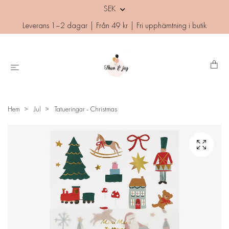
SEK
Leverans 1–2 dagar | Från 49 kr | Fri upphämtning i butik
Hem
Jul
Tatueringar - Christmas