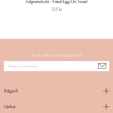
Julgranskula - Fried Egg On Toast
125 kr
Bli en del av vår kalasfamilj!
Frågor?
Länkar