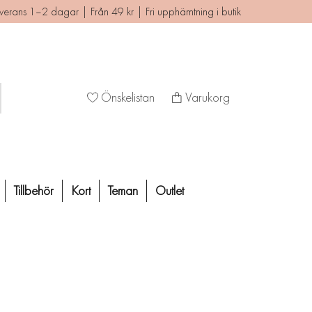
verans 1–2 dagar | Från 49 kr | Fri upphämtning i butik
Önskelistan
Varukorg
Tillbehör
Kort
Teman
Outlet