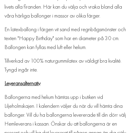
livets alla firanden. Här kan du välja och vraka bland alla
våra härliga ballonger i massor av olika färger.
En latexballong i färgen vit sand med regnbågsmönster och
texten "Happy Birthday" som har en diameter på 30 cm.
Ballongen kan fyllas med luft eller helium.
Tillverkad av 100% naturgummilatex av väldigt bra kvalité.
Tyngd ingår inte.
Leveransalternativ
Ballongerna med helium hämtas upp i butiken vid
Liljeholmskajen. I kalendern väljer du när du vill hämta dina
ballonger. Vill du ha ballongerna levererade till din dörr välj
Hemleverans i kassan. Önskar du att ballongerna är en
present och vill ha det levererat till någon annan än dig själv