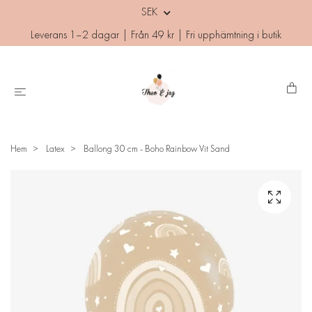
SEK
Leverans 1–2 dagar | Från 49 kr | Fri upphämtning i butik
Hem
Latex
Ballong 30 cm - Boho Rainbow Vit Sand