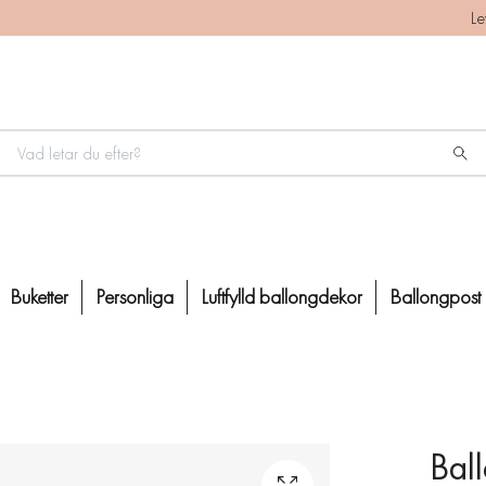
Le
Buketter
Personliga
Luftfylld ballongdekor
Ballongpost
Bal