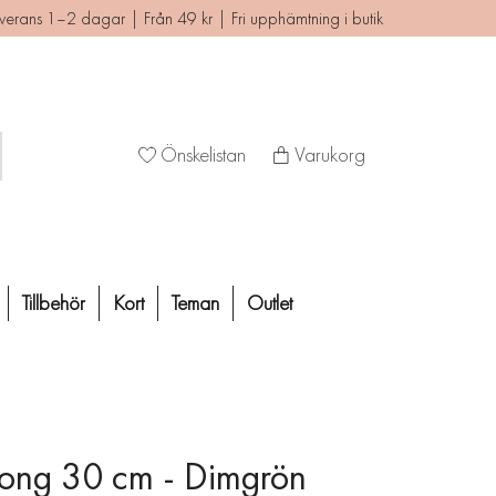
verans 1–2 dagar | Från 49 kr | Fri upphämtning i butik
Önskelistan
Varukorg
Tillbehör
Kort
Teman
Outlet
long 30 cm - Dimgrön