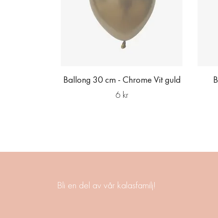
Ballong 30 cm - Chrome Vit guld
B
6 kr
Bli en del av vår kalasfamilj!